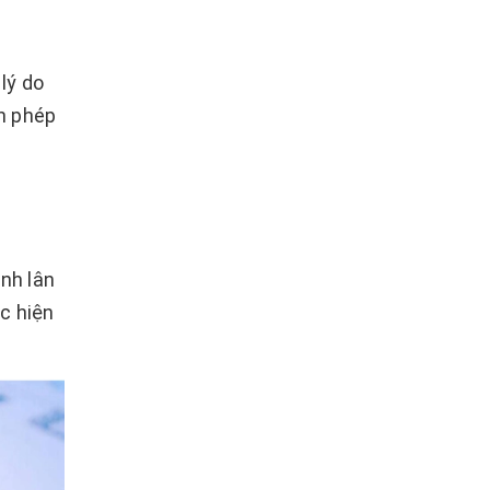
lý do
in phép
nh lân
c hiện