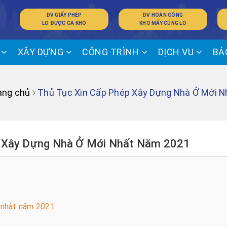
DV GIẤY PHÉP
DV HOÀN CÔNG
LO ĐƯỢC CA KHÓ
KHÓ MẤY CŨNG LO
Ế
XÂY DỰNG
CÔNG TRÌNH
DỊCH VỤ
BÁ
ang chủ
Thủ Tục Xin Cấp Phép Xây Dựng Nhà Ở Mới N
p Xây Dựng Nhà Ở Mới Nhất Năm 2021
p nhật năm 2021