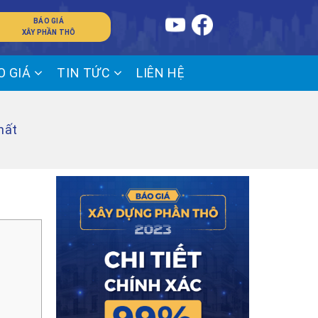
BÁO GIÁ
XÂY PHẦN THÔ
O GIÁ
TIN TỨC
LIÊN HỆ
hất