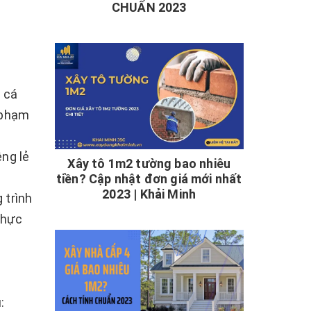
CHUẨN 2023
 cá
 phạm
êng lẻ
Xây tô 1m2 tường bao nhiêu
tiền? Cập nhật đơn giá mới nhất
2023 | Khải Minh
 trình
thực
: