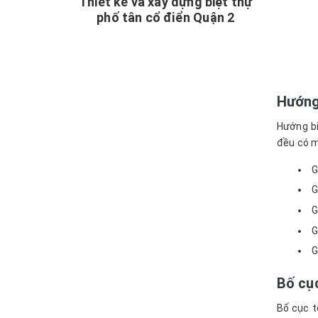
Thiết kế và xây dựng biệt thự
phố tân cổ điển Quận 2
Hướng
Hướng bi
đều có m
G
G
G
G
G
Bố cục
Bố cục t