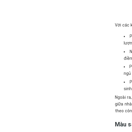
Với các 
P
lượn
N
điềm
P
ngủ 
P
sinh
Ngoài ra
giữa nhà 
theo côn
Màu s