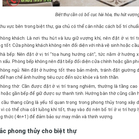
Biệt thự cần có bố cục hài hòa, thu hút vượn
khu vực bên trong biệt thự, gia chủ có thể cân nhắc cách bố trí chu
hòng khách: Là nơi thu hút và lưu giữ vượng khí, nên đặt ở vị trí
g tốt. Cửa phòng khách không nên đối diện với nhà vệ sinh hoặc cầu t
hà bếp: Nên đặt ở vị trí "tọa hung hướng cát", tức nằm ở hướng 
 xấu. Phòng bếp không nên đặt bếp đối diện cửa chính hoặc gần p
hòng ngủ: Nên đặt ở hướng tốt theo bản mệnh, tránh đặt giường d
để hạn chế ảnh hưởng tiêu cực đến sức khỏe và tinh thần.
hòng thờ: Cần được đặt ở vị trí trang nghiêm, thường là tầng cao 
 hoặc gần bếp để giữ được sự thanh tịnh. Hướng bàn thờ cũng cần h
, cầu thang cũng là yếu tố quan trọng trong phong thủy trong xây 
vì có thể chia cắt luồng khí tốt, thay vào đó nên bố trí ở vị trí hợp
g thức (4n+1) để đảm bảo sự may mắn và thịnh vượng.
ắc phong thủy cho biệt thự