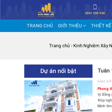
0901 999 998
TRANG CHỦ
GIỚI THIỆU
THIẾT K
Trang chủ
Kinh Nghiệm Xây 
Dự án nổi bật
Tuân 
ĐĂNG BỞ
Phong th
tỷ đồng 
thủy ngh
Minh tìm