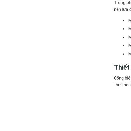
Trong ph
nên lựa 
M
M
M
M
M
Thiết
Cổng biệt
thự theo