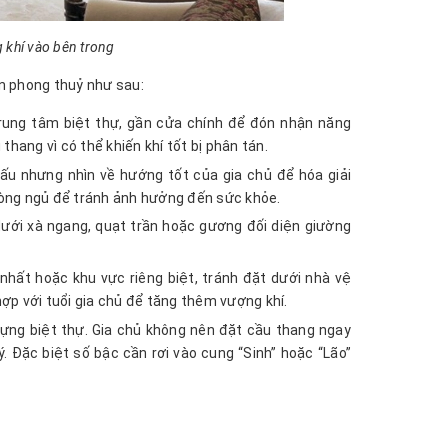
g khí vào bên trong
ẩn phong thuỷ như sau:
 trung tâm biệt thự, gần cửa chính để đón nhận năng
hang vì có thể khiến khí tốt bị phân tán.
xấu nhưng nhìn về hướng tốt của gia chủ để hóa giải
hòng ngủ để tránh ảnh hưởng đến sức khỏe.
ưới xà ngang, quạt trần hoặc gương đối diện giường
nhất hoặc khu vực riêng biệt, tránh đặt dưới nhà vệ
ợp với tuổi gia chủ để tăng thêm vượng khí.
dựng biệt thự. Gia chủ không nên đặt cầu thang ngay
 lý. Đặc biệt số bậc cần rơi vào cung “Sinh” hoặc “Lão”