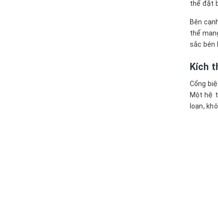
thể đặt 
Bên cạnh
thể mang
sắc bén 
Kích t
Cổng biệ
Một hệ t
loạn, kh