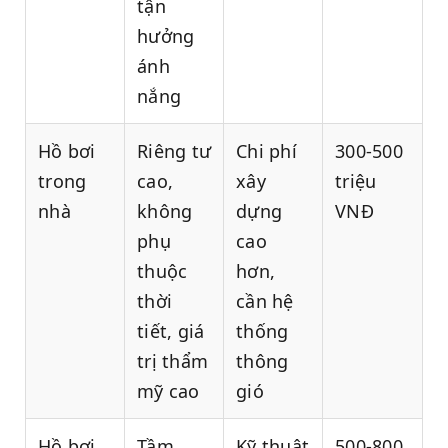
tận
hưởng
ánh
nắng
Hồ bơi
Riêng tư
Chi phí
300-500
trong
cao,
xây
triệu
nhà
không
dựng
VNĐ
phụ
cao
thuộc
hơn,
thời
cần hệ
tiết, giá
thống
trị thẩm
thông
mỹ cao
gió
Hồ bơi
Tầm
Kỹ thuật
500-800