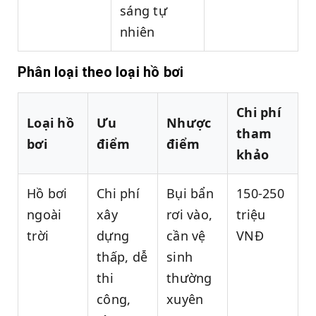
sáng tự
nhiên
Phân loại theo loại hồ bơi
Chi phí
Loại hồ
Ưu
Nhược
tham
bơi
điểm
điểm
khảo
Hồ bơi
Chi phí
Bụi bẩn
150-250
ngoài
xây
rơi vào,
triệu
trời
dựng
cần vệ
VNĐ
thấp, dễ
sinh
thi
thường
công,
xuyên