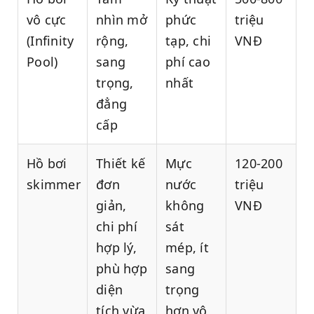
vô cực
nhìn mở
phức
triệu
(Infinity
rộng,
tạp, chi
VNĐ
Pool)
sang
phí cao
trọng,
nhất
đẳng
cấp
Hồ bơi
Thiết kế
Mực
120-200
skimmer
đơn
nước
triệu
giản,
không
VNĐ
chi phí
sát
hợp lý,
mép, ít
phù hợp
sang
diện
trọng
tích vừa
hơn vô