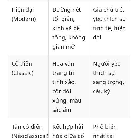
Hiện đại
Đường nét
Gia chủ trẻ,
(Modern)
tối giản,
yêu thích sự
kính và bê
tinh tế, hiện
tông, không
đại
gian mở
Cổ điển
Hoa văn
Người yêu
(Classic)
trang trí
thích sự
tinh xảo,
sang trọng,
cột đối
cầu kỳ
xứng, màu
sắc ấm
Tân cổ điển
Kết hợp hài
Phổ biến
(Neoclassical)
hòa giữa cổ
nhất tại