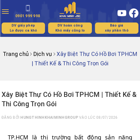
Toggle
0901 999 998
navigation
DV giấy phép
DV hoàn công
Báo giá
Lo được ca khó
Khó mấy cũng lo
xây phần thô
Trang chủ
Dịch vụ
Xây Biệt Thự Có Hồ Bơi TPHCM
| Thiết Kế & Thi Công Trọn Gói
Xây Biệt Thự Có Hồ Bơi TPHCM | Thiết Kế &
Thi Công Trọn Gói
ĐĂNG BỞI
HUNGTHINHKHAIMINHGROUP
VÀO LÚC 08/07/2026
TP.HCM là thị trường bất động sản năng