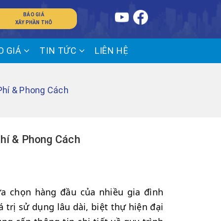
BÁO GIÁ
XÂY PHẦN THÔ
O GIÁ
TIN TỨC
LIÊN HỆ
 Phí & Phong Cách
Phí & Phong Cách
a chọn hàng đầu của nhiều gia đình
 trị sử dụng lâu dài, biệt thự hiện đại