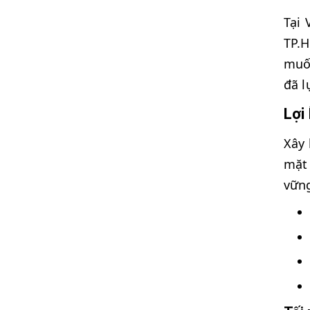
Tại 
TP.H
muốn
đã l
Lợi
Xây 
mặt 
vững