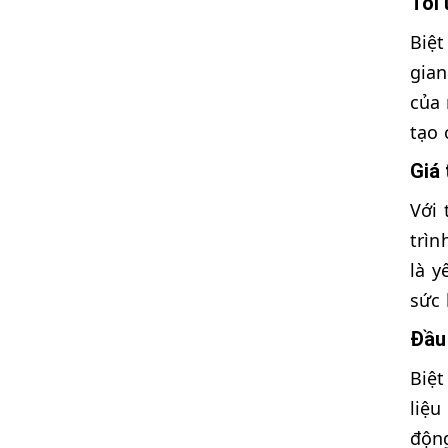
Tối 
Biệt
gian
của 
tạo 
Giá 
Với 
trìn
là y
sức 
Đầu 
Biệt
liệu
động