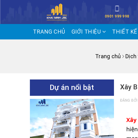
0901 999 998
TRANG CHỦ
GIỚI THIỆU
THIẾT K
Trang chủ
Dịch
Dự án nổi bật
Xây B
ĐĂNG BỞ
Xây
hiện