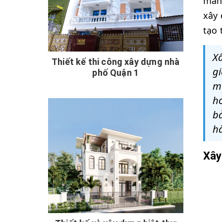
mang
xây 
tạo 
Xâ
Thiết kế thi công xây dựng nhà
gi
phố Quận 1
mặ
ho
bả
hà
Xây