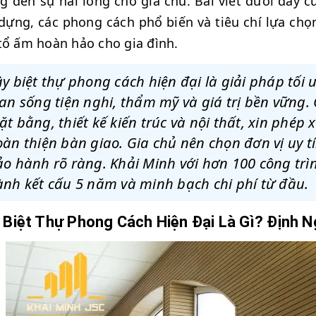
 đến sự hài lòng cho gia chủ. Bài viết dưới đây cu
dựng, các phong cách phổ biến và tiêu chí lựa chọn
tổ ấm hoàn hảo cho gia đình.
y biệt thự phong cách hiện đại là giải pháp tối
an sống tiện nghi, thẩm mỹ và giá trị bền vững.
t bằng, thiết kế kiến trúc và nội thất, xin phép
àn thiện bàn giao. Gia chủ nên chọn đơn vị uy t
o hành rõ ràng. Khải Minh với hơn 100 công trì
nh kết cấu 5 năm và minh bạch chi phí từ đầu.
 Biệt Thự Phong Cách Hiện Đại Là Gì? Định 