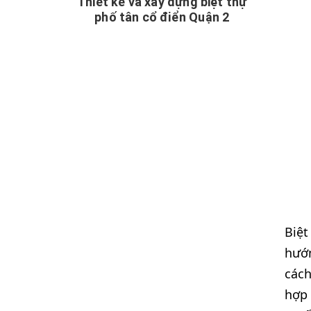
Thiết kế và xây dựng biệt thự
phố tân cổ điển Quận 2
Biệt
hướn
các
hợp 