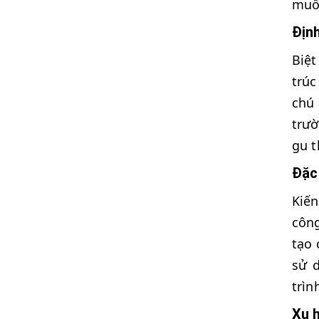
muốn
Định
Biệt
trúc
chú
trườ
gu t
Đặc 
Kiến
công
tạo 
sử 
trìn
Xu h