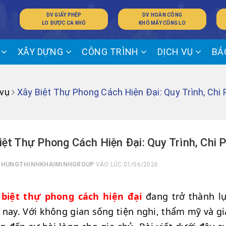
DV GIẤY PHÉP
DV HOÀN CÔNG
LO ĐƯỢC CA KHÓ
KHÓ MẤY CŨNG LO
Ế
XÂY DỰNG
CÔNG TRÌNH
DỊCH VỤ
BÁ
 vụ
Xây Biệt Thự Phong Cách Hiện Đại: Quy Trình, Chi
iệt Thự Phong Cách Hiện Đại: Quy Trình, Chi 
I
HUNGTHINHKHAIMINHGROUP
VÀO LÚC 01/06/2026
 biệt thự phong cách hiện đại
đang trở thành lự
 nay. Với không gian sống tiện nghi, thẩm mỹ và giá