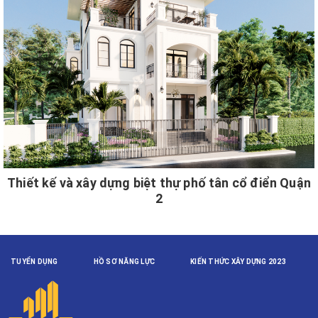
Thiết kế và xây dựng biệt thự phố tân cổ điển Quận
2
TUYỂN DỤNG
HỒ SƠ NĂNG LỰC
KIẾN THỨC XÂY DỰNG 2023