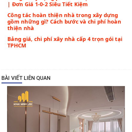
| Đơn Giá 1-0-2 Siêu Tiết Kiệm
Công tác hoàn thiện nhà trong xây dựng
gồm những gì? Cách bước và chi phí hoàn
thiện nhà
Bảng giá, chi phí xây nhà cấp 4 trọn gói tại
TPHCM
BÀI VIẾT LIÊN QUAN