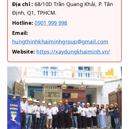
Địa chỉ :
68/10D Trần Quang Khải, P. Tân
Định, Q1, TPHCM.
Hotline:
0901 999 998
Email:
hungthinhkhaiminhgroup@gmail.com
Website:
https://xaydungkhaiminh.vn/