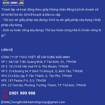
Thành lập và hoạt động theo giấy Chứng nhận đăng ký kinh doanh số
0316183134 do Sở Kế hoạch & Đầu tư cấp.
-
Thủ tục xin giấy phép xây dựng
|
Dịch vụ xin giấy phép xây dựng
|
Giấy
phép xây dựng
-
Dịch vụ hoàn công xây dựng
|
Thủ tục hoàn công nhà ở
|
Hoàn công là
gì?
LIÊN HỆ
CÔNG TY CP TVGS THIẾT KẾ XÂY DỰNG KHẢI MINH
VP 1: 68/10D Trần Quang Khải, P. Tân Định, Q1, TPHCM.
VP 2: 101/9 Hồ Văn Huê P.9 Q. Phú Nhuận, TPHCM
VP 3: 214 Đường 34, P. Bình Trị Đông B, Q. Bình Tân, TPHCM
VP4: 212 Độc Lập, P. Tân Thành, Q. Tân Phú, TPHCM
VP5: 157 Paster, P 6, Q 3, TPHCM.
VP6: 23 Tam Đa, Phường Trường Thạnh, TP. Thủ Đức, TPHCM.
0901 999 998
[EMAIL]
hungthinhkhaiminhgroup@gmail.com