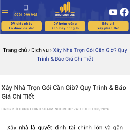
Toggle
0901 999 998
navigation
DV giấy phép
DV hoàn công
Báo giá
Lo được ca khó
Khó mấy cũng lo
xây phần thô
Trang chủ
Dịch vụ
Xây Nhà Trọn Gói Cần Giờ? Quy
Trình & Báo Giá Chi Tiết
Xây Nhà Trọn Gói Cần Giờ? Quy Trình & Báo
Giá Chi Tiết
ĐĂNG BỞI
HUNGTHINHKHAIMINHGROUP
VÀO LÚC 01/06/2026
Xây nhà là quyết định tài chính lớn và gắn