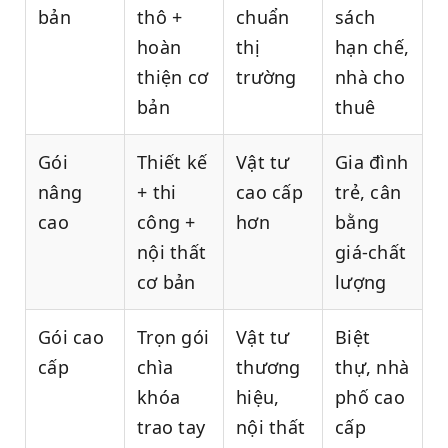
bản
thô +
chuẩn
sách
hoàn
thị
hạn chế,
thiện cơ
trường
nhà cho
bản
thuê
Gói
Thiết kế
Vật tư
Gia đình
nâng
+ thi
cao cấp
trẻ, cân
cao
công +
hơn
bằng
nội thất
giá-chất
cơ bản
lượng
Gói cao
Trọn gói
Vật tư
Biệt
cấp
chìa
thương
thự, nhà
khóa
hiệu,
phố cao
trao tay
nội thất
cấp