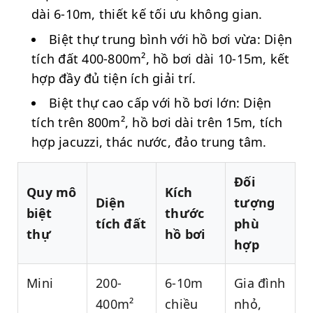
dài 6-10m, thiết kế tối ưu không gian.
Biệt thự trung bình với hồ bơi vừa: Diện
tích đất 400-800m², hồ bơi dài 10-15m, kết
hợp đầy đủ tiện ích giải trí.
Biệt thự cao cấp với hồ bơi lớn: Diện
tích trên 800m², hồ bơi dài trên 15m, tích
hợp jacuzzi, thác nước, đảo trung tâm.
Đối
Quy mô
Kích
Diện
tượng
biệt
thước
tích đất
phù
thự
hồ bơi
hợp
Mini
200-
6-10m
Gia đình
400m²
chiều
nhỏ,