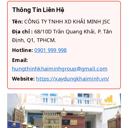
Thông Tin Liên Hệ
Tên:
CÔNG TY TNHH XD KHẢI MINH JSC
Địa chỉ :
68/10D Trần Quang Khải, P. Tân
Định, Q1, TPHCM.
Hotline:
0901 999 998
Email:
hungthinhkhaiminhgroup@gmail.com
Website:
https://xaydungkhaiminh.vn/