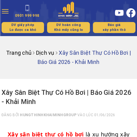
Toggle
0901 999 998
navigation
DV giấy phép
DV hoàn công
Báo giá
Lo được ca khó
Khó mấy cũng lo
xây phần thô
Trang chủ
Dịch vụ
Xây Sân Biệt Thự Có Hồ Bơi |
Báo Giá 2026 - Khải Minh
Xây Sân Biệt Thự Có Hồ Bơi | Báo Giá 2026
- Khải Minh
ĐĂNG BỞI
HUNGTHINHKHAIMINHGROUP
VÀO LÚC 01/06/2026
Xây sân biệt thự có hồ bơi
là xu hướng xây