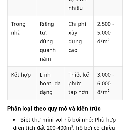
nhiều
Trong
Riêng
Chi phí
2.500 -
nhà
tư,
xây
5.000
dùng
dựng
đ/m²
quanh
cao
năm
Kết hợp
Linh
Thiết kế
3.000 -
hoạt, đa
phức
6.000
dạng
tạp hơn
đ/m²
Phân loại theo quy mô và kiến trúc
Biệt thự mini với hồ bơi nhỏ: Phù hợp
diện tích đất 200-400m², hồ bơi có chiều