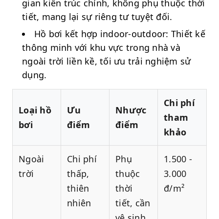
gian kiến trúc chính, không phụ thuộc thời
tiết, mang lại sự riêng tư tuyệt đối.
Hồ bơi kết hợp indoor-outdoor: Thiết kế
thông minh với khu vực trong nhà và
ngoài trời liền kề, tối ưu trải nghiệm sử
dụng.
Chi phí
Loại hồ
Ưu
Nhược
tham
bơi
điểm
điểm
khảo
Ngoài
Chi phí
Phụ
1.500 -
trời
thấp,
thuộc
3.000
thiên
thời
đ/m²
nhiên
tiết, cần
vệ sinh