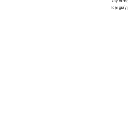
xây dựng
loại giấ