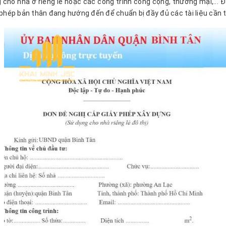
 cho nhà ở riêng lẻ hoặc các công trình công cộng, thương mại,... 
y phép bản thân đang hướng đến để chuẩn bị đầy đủ các tài liệu cần t