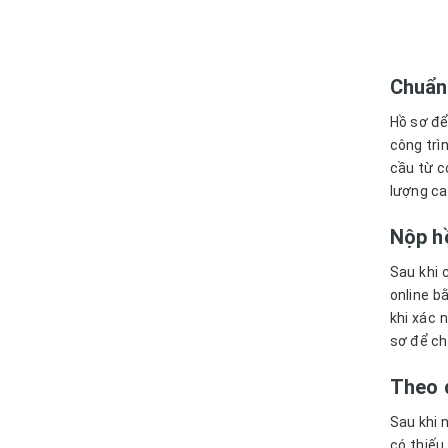
Chuẩn
Hồ sơ để
công trì
cầu từ c
lượng ca
Nộp h
Sau khi 
online b
khi xác 
sơ để chủ
Theo d
Sau khi 
có thiếu