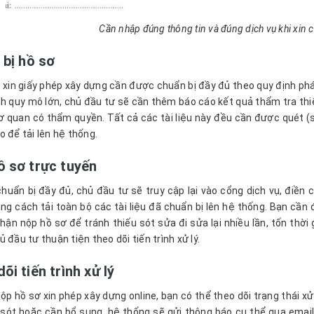
Cần nhập đúng thông tin và đúng dịch vụ khi xin 
 bị hồ sơ
 xin giấy phép xây dựng cần được chuẩn bị đầy đủ theo quy định pháp
nh quy mô lớn, chủ đầu tư sẽ cần thêm báo cáo kết quả thẩm tra thiế
ơ quan có thẩm quyền. Tất cả các tài liệu này đều cần được quét (
o để tải lên hệ thống.
ồ sơ trực tuyến
chuẩn bị đầy đủ, chủ đầu tư sẽ truy cập lại vào cổng dịch vụ, điền 
ằng cách tải toàn bộ các tài liệu đã chuẩn bị lên hệ thống. Bạn cần 
nhận nộp hồ sơ để tránh thiếu sót sửa đi sửa lại nhiều lần, tốn thờ
 đầu tư thuận tiện theo dõi tiến trình xử lý.
õi tiến trình xử lý
nộp hồ sơ xin phép xây dựng online, bạn có thể theo dõi trạng thái 
 sót hoặc cần bổ sung, hệ thống sẽ gửi thông báo cụ thể qua emai