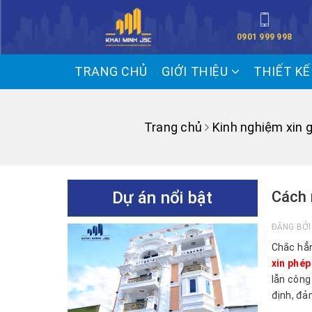
0901 999 998
TRANG CHỦ
GIỚI THIỆU
THIẾT K
Trang chủ
Kinh nghiệm xin 
Dự án nổi bật
Cách 
ĐĂNG BỞ
Chắc hẳn
xin phép
lẫn công
định, đả