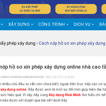
DV GIẤY PHÉP
DV HOÀN CÔNG
LO ĐƯỢC CA KHÓ
KHÓ MẤY CŨNG LO
Ế
XÂY DỰNG
CÔNG TRÌNH
DỊCH VỤ
BÁ
giấy phép xây dựng
Cách nộp hồ sơ xin phép xây dựng
nộp hồ sơ xin phép xây dựng online nhà cao t
I
HUNGTHINHKHAIMINHGROUP
VÀO LÚC 07/12/2024
 nhiều chủ đầu tư vẫn còn chưa biết, ngoài đến trực tiếp các cơ
 xây dựng online
. Đây được xem là một sự đổi mới giúp hiện đại hó
 sức hiệu quả. Vì vậy, hãy cùng
Xây dựng Khải Minh
tìm hiểu chi ti
m bảo được xét duyệt qua bài viết dưới đây.