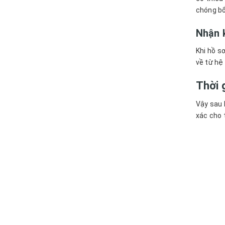
chóng bổ
Nhận 
Khi hồ s
về từ hệ
Thời 
Vậy sau 
xác cho 