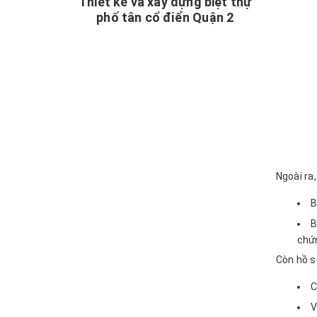
Thiết kế và xây dựng biệt thự
phố tân cổ điển Quận 2
Ngoài ra
B
B
chứn
Còn hồ s
C
V