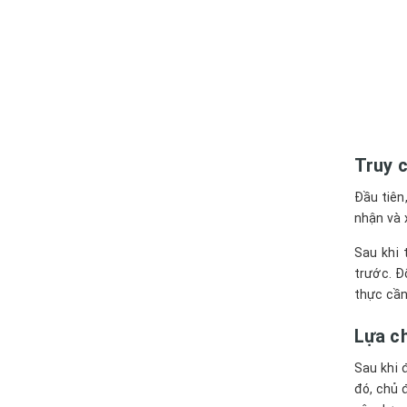
Truy 
Đầu tiên
nhận và 
Sau khi 
trước. Đ
thực cần
Lựa c
Sau khi 
đó, chủ 