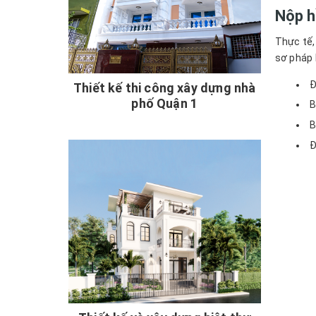
Nộp h
Thực tế,
sơ pháp l
Đ
Thiết kế thi công xây dựng nhà
phố Quận 1
B
B
Đ