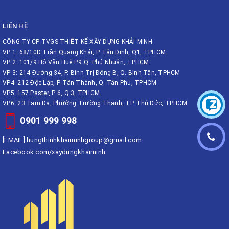
LIÊN HỆ
CÔNG TY CP TVGS THIẾT KẾ XÂY DỰNG KHẢI MINH
VP 1: 68/10D Trần Quang Khải, P. Tân Định, Q1, TPHCM.
VP 2: 101/9 Hồ Văn Huê P.9 Q. Phú Nhuận, TPHCM
VP 3: 214 Đường 34, P. Bình Trị Đông B, Q. Bình Tân, TPHCM
VP4: 212 Độc Lập, P. Tân Thành, Q. Tân Phú, TPHCM
VP5: 157 Paster, P 6, Q 3, TPHCM.
VP6: 23 Tam Đa, Phường Trường Thạnh, TP. Thủ Đức, TPHCM.
0901 999 998
[EMAIL]
hungthinhkhaiminhgroup@gmail.com
Facebook.com/xaydungkhaiminh