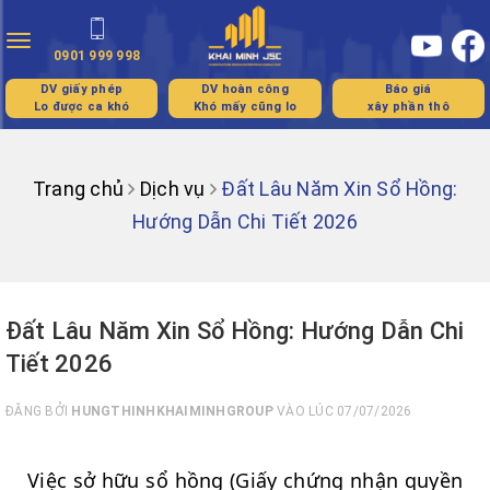
Toggle
0901 999 998
navigation
DV giấy phép
DV hoàn công
Báo giá
Lo được ca khó
Khó mấy cũng lo
xây phần thô
Trang chủ
Dịch vụ
Đất Lâu Năm Xin Sổ Hồng:
Hướng Dẫn Chi Tiết 2026
Đất Lâu Năm Xin Sổ Hồng: Hướng Dẫn Chi
Tiết 2026
ĐĂNG BỞI
HUNGTHINHKHAIMINHGROUP
VÀO LÚC 07/07/2026
Việc sở hữu sổ hồng (Giấy chứng nhận quyền