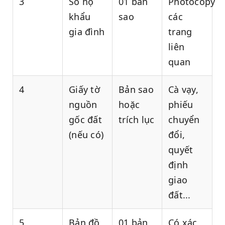
3
Sổ hộ
01 bản
Photocopy
khẩu
sao
các
gia đình
trang
liên
quan
4
Giấy tờ
Bản sao
Cà vạy,
nguồn
hoặc
phiếu
gốc đất
trích lục
chuyển
(nếu có)
đổi,
quyết
định
giao
đất...
5
Bản đồ
01 bản
Có xác