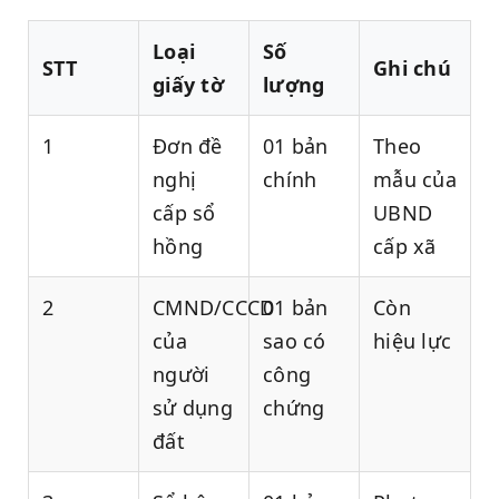
Loại
Số
STT
Ghi chú
giấy tờ
lượng
1
Đơn đề
01 bản
Theo
nghị
chính
mẫu của
cấp sổ
UBND
hồng
cấp xã
2
CMND/CCCD
01 bản
Còn
của
sao có
hiệu lực
người
công
sử dụng
chứng
đất