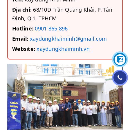
Địa chỉ:
68/10D Trần Quang Khải, P. Tân
Định, Q.1, TPHCM
Hotline:
0901 865 896
Email:
xaydungkhaiminh@gmail.com
Website:
xaydungkhaiminh.vn