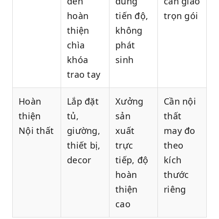
đến
đúng
cần giao
hoàn
tiến độ,
trọn gói
thiện
không
chìa
phát
khóa
sinh
trao tay
Hoàn
Lắp đặt
Xưởng
Cần nội
thiện
tủ,
sản
thất
Nội thất
giường,
xuất
may đo
thiết bị,
trực
theo
decor
tiếp, độ
kích
hoàn
thước
thiện
riêng
cao