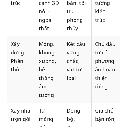
trúc
cảnh 3D
bản, tối
tưởng
nội -
ưu
kiến
ngoại
phong
trúc
thất
thủy
Xây
Móng,
Kết cấu
Chủ đầu
dựng
khung
vững
tư có
Phần
xương,
chắc,
phương
thô
hệ
vật tư
án hoàn
thống
loại 1
thiện
âm
riêng
tường
Xây nhà
Từ
Đồng
Gia chủ
trọn gói
móng
bộ,
bận rộn,