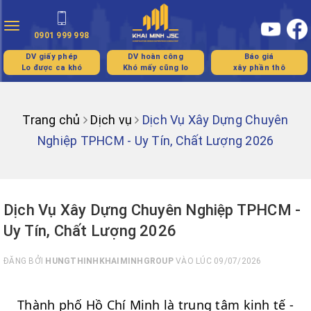
Toggle
0901 999 998
navigation
DV giấy phép
DV hoàn công
Báo giá
Lo được ca khó
Khó mấy cũng lo
xây phần thô
Trang chủ
Dịch vụ
Dịch Vụ Xây Dựng Chuyên
Nghiệp TPHCM - Uy Tín, Chất Lượng 2026
Dịch Vụ Xây Dựng Chuyên Nghiệp TPHCM -
Uy Tín, Chất Lượng 2026
ĐĂNG BỞI
HUNGTHINHKHAIMINHGROUP
VÀO LÚC 09/07/2026
Thành phố Hồ Chí Minh là trung tâm kinh tế -