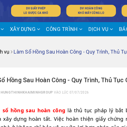
DV GIẤY PHÉP
DV HOÀN CÔNG
LO ĐƯỢC CA KHÓ
KHÓ MẤY CŨNG LO
Ế
XÂY DỰNG
CÔNG TRÌNH
DỊCH VỤ
BÁ
h vụ
Làm Sổ Hồng Sau Hoàn Công - Quy Trình, Thủ Tụ
ổ Hồng Sau Hoàn Công - Quy Trình, Thủ Tục 
I
HUNGTHINHKHAIMINHGROUP
VÀO LÚC 07/07/2026
 sổ hồng sau hoàn công
là thủ tục pháp lý bắt
h xây dựng hoàn tất. Việc hoàn thiện giấy chứng