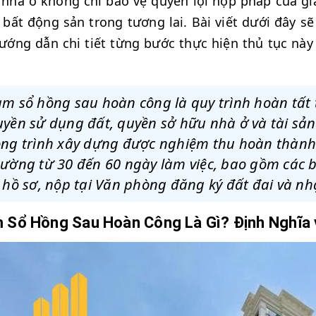
nhà ở không chỉ bảo vệ quyền lợi hợp pháp của gi
 bất động sản trong tương lai. Bài viết dưới đây s
ướng dẫn chi tiết từng bước thực hiện thủ tục n
.
àm sổ hồng sau hoàn công là quy trình hoàn tất
yền sử dụng đất, quyền sở hữu nhà ở và tài sản 
ng trình xây dựng được nghiệm thu hoàn thành. 
hường từ 30 đến 60 ngày làm việc, bao gồm các 
 hồ sơ, nộp tại Văn phòng đăng ký đất đai và nh
 Sổ Hồng Sau Hoàn Công Là Gì? Định Nghĩa