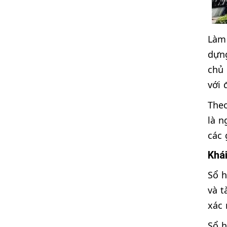
Làm 
dựng
chủ 
với 
Theo
là n
các 
Khá
Sổ h
và t
xác 
Sổ h