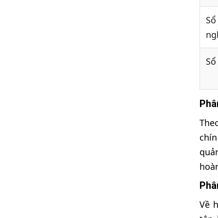
Sổ
ng
Sổ
Phâ
Theo
chín
quản
hoà
Phân
Về h