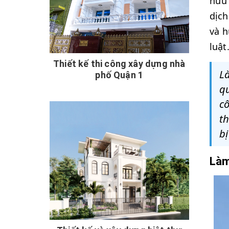
hữu 
dịch
và h
luật
Thiết kế thi công xây dựng nhà
L
phố Quận 1
qu
cô
t
bị
Làm