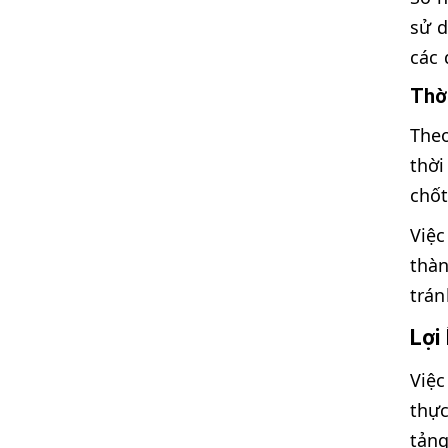
sử d
các 
Thờ
Theo
thời
chốt
Việc
thàn
trán
Lợi
Việc
thực
tảng