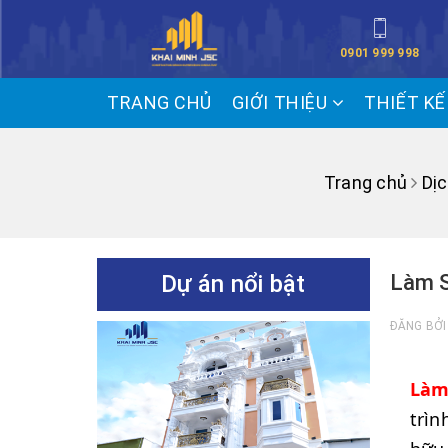
0901 999 998
TRANG CHỦ
GIỚI THIỆU
THIẾT K
Trang chủ
Dịc
Dự án nổi bật
Làm S
ĐĂNG BỞ
Làm
trìn