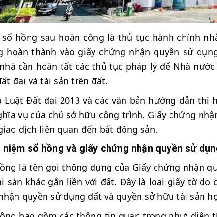
sổ hồng sau hoàn công là thủ tục hành chính nhằ
 hoàn thành vào giấy chứng nhận quyền sử dụng 
nhà cần hoàn tất các thủ tục pháp lý để Nhà nướ
đất đai và tài sản trên đất.
 Luật Đất đai 2013 và các văn bản hướng dẫn thi 
ghĩa vụ của chủ sở hữu công trình. Giấy chứng nhận
giao dịch liên quan đến bất động sản.
i niệm sổ hồng và giấy chứng nhận quyền sử dụn
ồng là tên gọi thông dụng của Giấy chứng nhận q
ài sản khác gắn liền với đất. Đây là loại giấy tờ 
nhận quyền sử dụng đất và quyền sở hữu tài sản h
ồng bao gồm các thông tin quan trọng như: diện t