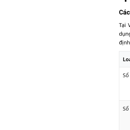
Các
Tại 
dụng
định
Lo
Sổ
Sổ