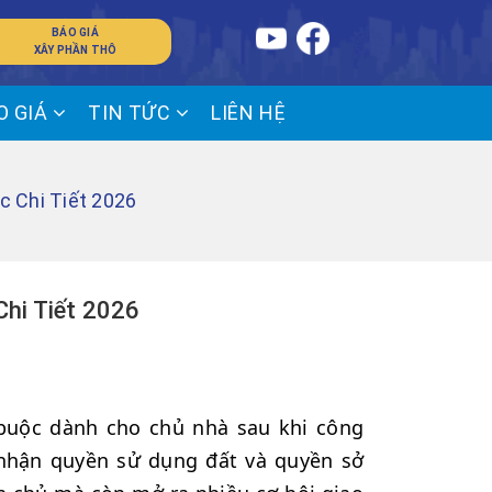
BÁO GIÁ
XÂY PHẦN THÔ
O GIÁ
TIN TỨC
LIÊN HỆ
c Chi Tiết 2026
Chi Tiết 2026
 buộc dành cho chủ nhà sau khi công
 nhận quyền sử dụng đất và quyền sở