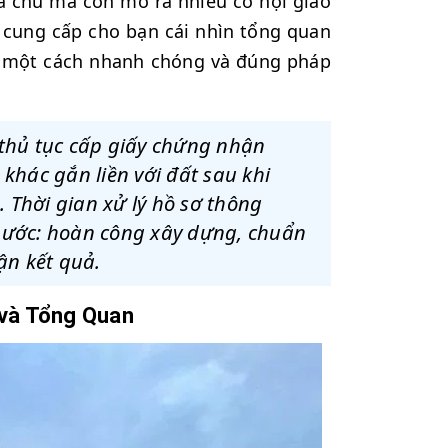
a chủ mà còn mở ra nhiều cơ hội giao
ẽ cung cấp cho bạn cái nhìn tổng quan
ày một cách nhanh chóng và đúng pháp
 thủ tục cấp giấy chứng nhận
khác gắn liền với đất sau khi
Thời gian xử lý hồ sơ thông
bước: hoàn công xây dựng, chuẩn
ận kết quả.
 và Tổng Quan