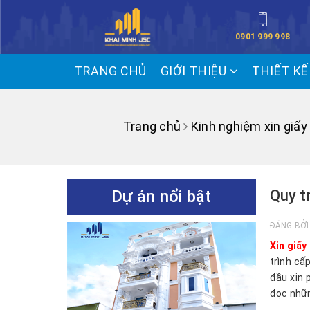
0901 999 998
TRANG CHỦ
GIỚI THIỆU
THIẾT K
Trang chủ
Kinh nghiệm xin giấy
Dự án nổi bật
Quy t
ĐĂNG BỞ
Xin giấ
trình câ
đầu xin 
đọc nhữn