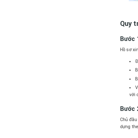
Quy t
Bước 1
Hồ sơ xi
Đ
B
B
V
với 
Bước 
Chủ đầu 
dựng the