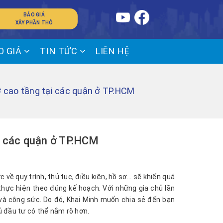
BÁO GIÁ
XÂY PHẦN THÔ
O GIÁ
TIN TỨC
LIÊN HỆ
ở cao tầng tại các quận ở TP.HCM
ại các quận ở TP.HCM
 về quy trình, thủ tục, điều kiện, hồ sơ… sẽ khiến quá
ể thực hiện theo đúng kế hoạch. Với những gia chủ lần
n và công sức. Do đó, Khai Minh muốn chia sẻ đến bạn
 đầu tư có thể nắm rõ hơn.