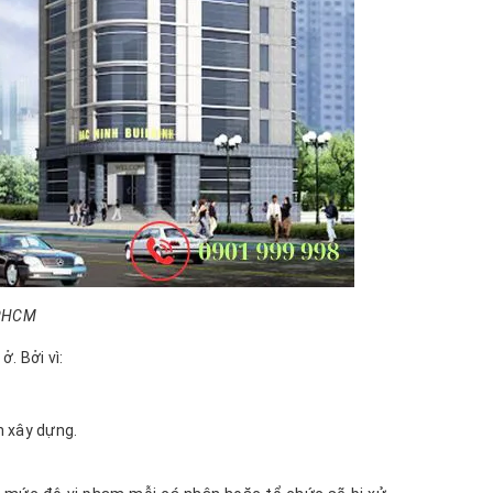
 TPHCM
. Bởi vì:
h xây dựng.