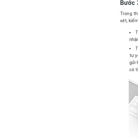
Bước 3
Trong th
xét, kiểm
T
nhận
T
tư y
gửi 
có t