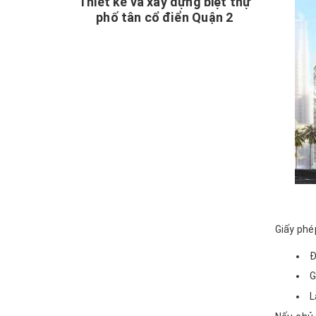
Thiết kế và xây dựng biệt thự
phố tân cổ điển Quận 2
Giấy phép
Đ
G
L