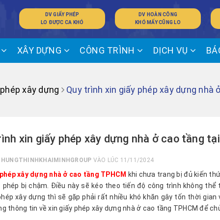
DV GIẤY PHÉP
DV HOÀN CÔNG
LO ĐƯỢC CA KHÓ
KHÓ MẤY CŨNG LO
Ế
XÂY DỰNG
CÔNG TRÌNH
DỊCH VỤ
BÁ
 phép xây dựng
Quy trình xin giấy phép xây dựng nhà 
rình xin giấy phép xây dựng nhà ở cao tầng t
I
HUNGTHINHKHAIMINHGROUP
VÀO LÚC 11/11/2024
y phép xây dựng nhà ở cao tầng TPHCM
khi chưa trang bị đủ kiến thức
́p phép bị chậm. Điều này sẽ kéo theo tiến độ công trình không th
phép xây dựng thì sẽ gặp phải rất nhiều khó khăn gây tốn thời gia
g thông tin về xin giấy phép xây dựng nhà ở cao tầng TPHCM để chủ