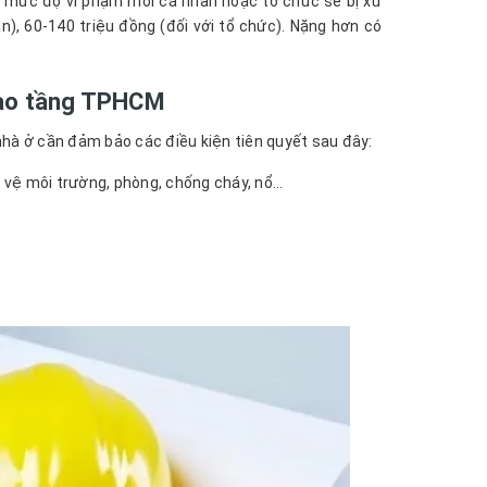
o mức độ vi phạm mỗi cá nhân hoặc tổ chức sẽ bị xử
n), 60-140 triệu đồng (đối với tổ chức). Nặng hơn có
 cao tầng TPHCM
hà ở cần đảm bảo các điều kiện tiên quyết sau đây:
o vệ môi trường, phòng, chống cháy, nổ…