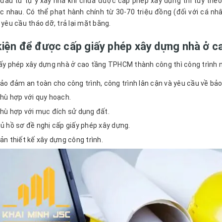
đầu tư tự ý xây nhà khi chưa được cấp phép xây dựng thì tùy the
c nhau. Có thể phạt hành chính từ 30-70 triệu đồng (đối với cá nhâ
 yêu cầu tháo dỡ, trả lại mặt bằng.
kiện để được cấp giấy phép xây dựng nhà ở
iấy phép xây dựng nhà ở cao tầng TPHCM thành công thì công trình n
ảo đảm an toàn cho công trình, công trình lân cận và yêu cầu về bả
hù hợp với quy hoạch.
hù hợp với mục đích sử dụng đất.
ủ hồ sơ đề nghị cấp giấy phép xây dựng.
ản thiết kế xây dựng công trình.