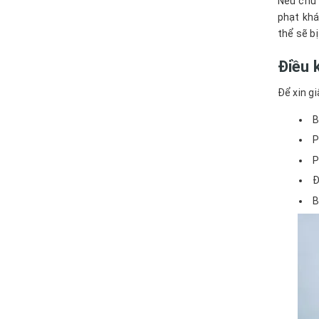
Nếu chủ 
phạt khá
thể sẽ bị
Điều 
Để xin g
B
P
P
Đ
B