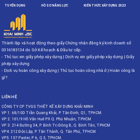
TUYỂN DỤNG
HỒ SƠ NĂNG LỰC
KIẾN THỨC XÂY DỰNG 2023
Thành lập và hoạt động theo giấy Chứng nhận đăng ký kinh doanh số
0316183134 do Sở Kế hoạch & Đầu tư cấp.
-
Thủ tục xin giấy phép xây dựng
|
Dịch vụ xin giấy phép xây dựng
|
Giấy
phép xây dựng
-
Dịch vụ hoàn công xây dựng
|
Thủ tục hoàn công nhà ở
|
Hoàn công là
gì?
LIÊN HỆ
CÔNG TY CP TVGS THIẾT KẾ XÂY DỰNG KHẢI MINH
VP 1: 68/10D Trần Quang Khải, P. Tân Định, Q1, TPHCM.
VP 2: 101/9 Hồ Văn Huê P.9 Q. Phú Nhuận, TPHCM
VP 3: 214 Đường 34, P. Bình Trị Đông B, Q. Bình Tân, TPHCM
VP4: 212 Độc Lập, P. Tân Thành, Q. Tân Phú, TPHCM
VP5: 157 Paster, P 6, Q 3, TPHCM.