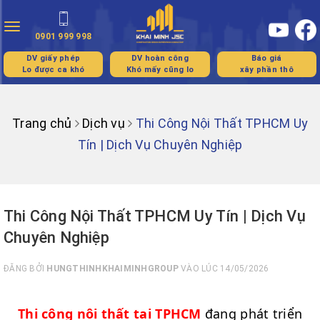
Toggle
0901 999 998
navigation
DV giấy phép
DV hoàn công
Báo giá
Lo được ca khó
Khó mấy cũng lo
xây phần thô
Trang chủ
Dịch vụ
Thi Công Nội Thất TPHCM Uy
Tín | Dịch Vụ Chuyên Nghiệp
Thi Công Nội Thất TPHCM Uy Tín | Dịch Vụ
Chuyên Nghiệp
ĐĂNG BỞI
HUNGTHINHKHAIMINHGROUP
VÀO LÚC 14/05/2026
Thi công nội thất tại TPHCM
đang phát triển