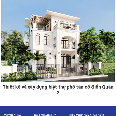
Thiết kế và xây dựng biệt thự phố tân cổ điển Quận
2
TUYỂN DỤNG
HỒ SƠ NĂNG LỰC
KIẾN THỨC XÂY DỰNG 2023