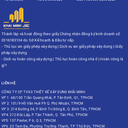
Thành lập và hoạt động theo giấy Chứng nhận đăng ký kinh doanh số
0316183134 do Sở Kế hoạch & Đầu tư cấp.
-
Thủ tục xin giấy phép xây dựng
|
Dịch vụ xin giấy phép xây dựng
|
Giấy
phép xây dựng
-
Dịch vụ hoàn công xây dựng
|
Thủ tục hoàn công nhà ở
|
Hoàn công là
gì?
LIÊN HỆ
CÔNG TY CP TVGS THIẾT KẾ XÂY DỰNG KHẢI MINH
VP 1: 68/10D Trần Quang Khải, P. Tân Định, Q1, TPHCM.
VP 2: 101/9 Hồ Văn Huê P.9 Q. Phú Nhuận, TPHCM
VP 3: 214 Đường 34, P. Bình Trị Đông B, Q. Bình Tân, TPHCM
VP4: 212 Độc Lập, P. Tân Thành, Q. Tân Phú, TPHCM
VP5: 157 Paster, P 6, Q 3, TPHCM.
VP6: 23 Tam Đa, Phường Trường Thạnh, TP. Thủ Đức, TPHCM.