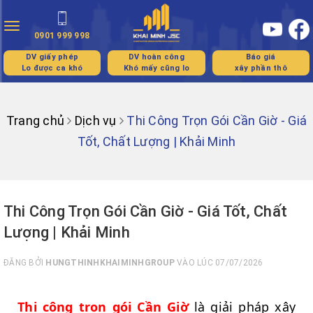
Toggle
0901 999 998
navigation
DV giấy phép
DV hoàn công
Báo giá
Lo được ca khó
Khó mấy cũng lo
xây phần thô
Trang chủ
Dịch vụ
Thi Công Trọn Gói Cần Giờ - Giá
Tốt, Chất Lượng | Khải Minh
Thi Công Trọn Gói Cần Giờ - Giá Tốt, Chất
Lượng | Khải Minh
ĐĂNG BỞI
HUNGTHINHKHAIMINHGROUP
VÀO LÚC 07/07/2026
Thi công trọn gói Cần Giờ
là giải pháp xây