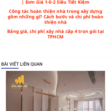
| Đơn Giá 1-0-2 Siêu Tiết Kiệm
Công tác hoàn thiện nhà trong xây dựng
gồm những gì? Cách bước và chi phí hoàn
thiện nhà
Bảng giá, chi phí xây nhà cấp 4 trọn gói tại
TPHCM
BÀI VIẾT LIÊN QUAN