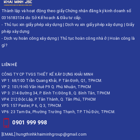
Thành lập và hoạt động theo giấy Chứng nhận đăng ký kinh doanh số
0316183134 do Sở Kế hoạch & Đầu tư cấp.
-
Thủ tục xin giấy phép xây dựng
|
Dịch vụ xin giấy phép xây dựng
|
Giấy
phép xây dựng
-
Dịch vụ hoàn công xây dựng
|
Thủ tục hoàn công nhà ở
|
Hoàn công là
gì?
LIÊN HỆ
CÔNG TY CP TVGS THIẾT KẾ XÂY DỰNG KHẢI MINH
VP 1: 68/10D Trần Quang Khải, P. Tân Định, Q1, TPHCM.
VP 2: 101/9 Hồ Văn Huê P.9 Q. Phú Nhuận, TPHCM
VP 3: 214 Đường 34, P. Bình Trị Đông B, Q. Bình Tân, TPHCM
VP4: 212 Độc Lập, P. Tân Thành, Q. Tân Phú, TPHCM
VP5: 157 Paster, P 6, Q 3, TPHCM.
VP6: 23 Tam Đa, Phường Trường Thạnh, TP. Thủ Đức, TPHCM.
0901 999 998
[EMAIL]
hungthinhkhaiminhgroup@gmail.com