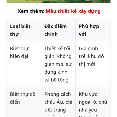
Xem thêm:
Mẫu thiết kế xây dựng
Loại biệt
Đặc điểm
Phù hợp
thự
chính
với
Biệt thự
Thiết kế tối
Gia đình
hiện đại
giản, không
trẻ, khu đô
gian mở, sử
thị mới
dụng kính
và bê tông
Biệt thự cổ
Phong cách
Khu vực
điển
châu Âu, chi
ngoại ô, chủ
tiết trang
nhà yêu