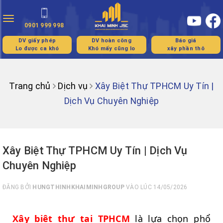
Toggle
0901 999 998
navigation
DV giấy phép
DV hoàn công
Báo giá
Lo được ca khó
Khó mấy cũng lo
xây phần thô
Trang chủ
Dịch vụ
Xây Biệt Thự TPHCM Uy Tín |
Dịch Vụ Chuyên Nghiệp
Xây Biệt Thự TPHCM Uy Tín | Dịch Vụ
Chuyên Nghiệp
ĐĂNG BỞI
HUNGTHINHKHAIMINHGROUP
VÀO LÚC 14/05/2026
Xây biệt thự tại TPHCM
là lựa chọn phổ