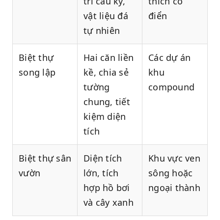
trí cầu kỳ,
thích cổ
vật liệu đá
điển
tự nhiên
Biệt thự
Hai căn liền
Các dự án
song lập
kề, chia sẻ
khu
tường
compound
chung, tiết
kiệm diện
tích
Biệt thự sân
Diện tích
Khu vực ven
vườn
lớn, tích
sông hoặc
hợp hồ bơi
ngoại thành
và cây xanh