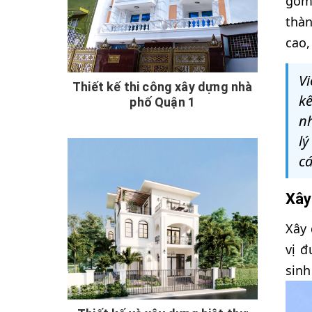
gồm 
thàn
cao,
Vi
Thiết kế thi công xây dựng nhà
kế
phố Quận 1
n
lý
cá
Xây
Xây 
vị đ
sinh