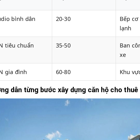
udio bình dân
20-30
Bếp cơ
lạnh
N tiêu chuẩn
35-50
Ban côn
xe
N gia đình
60-80
Khu vực
ng dẫn từng bước xây dựng căn hộ cho thuê