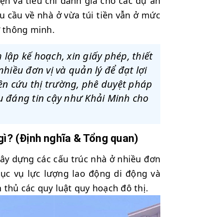
iện và tiêu chí đánh giá cho các dự án
u cầu về nhà ở vừa túi tiền vẫn ở mức
ư thông minh.
lập kế hoạch, xin giấy phép, thiết
hiều đơn vị và quản lý để đạt lợi
n cứu thị trường, phê duyệt pháp
u đáng tin cậy như Khải Minh cho
 gì? (Định nghĩa & Tổng quan)
xây dựng các cấu trúc nhà ở nhiều đơn
hục vụ lực lượng lao động di động và
 thủ các quy luật quy hoạch đô thị.