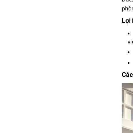
phòn
Lợi
vi
Các