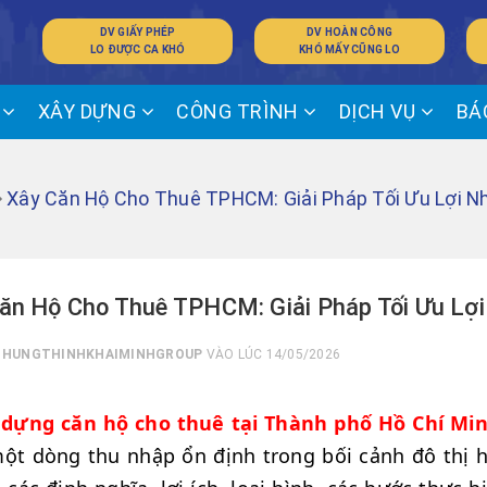
DV GIẤY PHÉP
DV HOÀN CÔNG
LO ĐƯỢC CA KHÓ
KHÓ MẤY CŨNG LO
Ế
XÂY DỰNG
CÔNG TRÌNH
DỊCH VỤ
BÁ
Xây Căn Hộ Cho Thuê TPHCM: Giải Pháp Tối Ưu Lợi Nh
ăn Hộ Cho Thuê TPHCM: Giải Pháp Tối Ưu Lợi
I
HUNGTHINHKHAIMINHGROUP
VÀO LÚC 14/05/2026
 dựng căn hộ cho thuê tại Thành phố Hồ Chí Min
ột dòng thu nhập ổn định trong bối cảnh đô thị