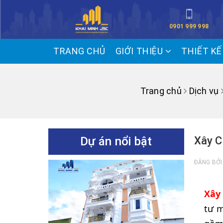
0901 999 998
TRANG CHỦ
GIỚI THIỆU
THIẾT K
Trang chủ
Dịch vụ
Dự án nổi bật
Xây C
ĐĂNG BỞ
Xây
tư m