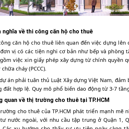
 nghĩa về thi công căn hộ cho thuê
công căn hộ cho thuê liên quan đến việc dựng lên c
đơn vị có các tiện nghi cơ bản như bếp và phòng t
gồm việc xin giấy phép xây dựng từ chính quyền q
 chữa cháy (PCCC).
dự án phải tuân thủ Luật Xây dựng Việt Nam, đảm
 đất hợp lệ. Quy mô phổ biến dao động từ 3-7 tầng
g quan về thị trường cho thuê tại TP.HCM
trường cho thuê của TP.HCM phát triển mạnh mẽ n
tư nước ngoài, với nhu cầu tập trung ở Quận 1, 
 Các xu hướng cho thấy sự ưu tiên ngày càng tă