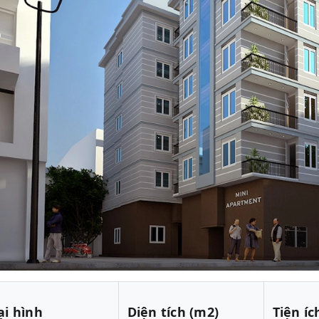
ại hình
Diện tích (m2)
Tiện íc