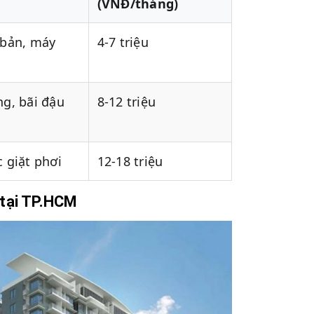
(VNĐ/tháng)
 bản, máy
4-7 triệu
g, bãi đậu
8-12 triệu
 giặt phơi
12-18 triệu
 tại TP.HCM