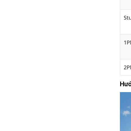
St
1P
2P
Hướ