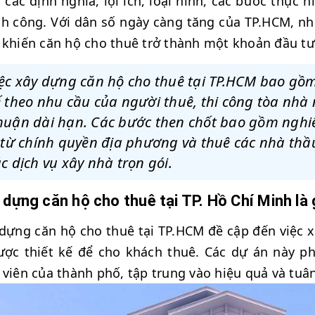
các định nghĩa, lợi ích, loại hình, các bước thực h
h công. Với dân số ngày càng tăng của TP.HCM, nh
 khiến căn hộ cho thuê trở thành một khoản đầu t
ệc xây dựng căn hộ cho thuê tại TP.HCM bao gồm 
 theo nhu cầu của người thuê, thi công tòa nhà n
huận dài hạn. Các bước then chốt bao gồm nghiê
 từ chính quyền địa phương và thuê các nhà thầ
c dịch vụ xây nhà trọn gói.
 dựng căn hộ cho thuê tại TP. Hồ Chí Minh là
dựng căn hộ cho thuê tại TP.HCM đề cập đến việc 
ược thiết kế để cho khách thuê. Các dự án này p
 viên của thành phố, tập trung vào hiệu quả và tuân