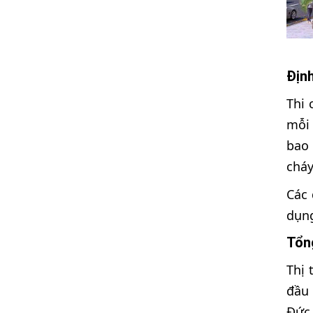
Định
Thi 
mỗi 
bao 
cháy
Các 
dụng
Tổn
Thị 
đầu 
Đức.