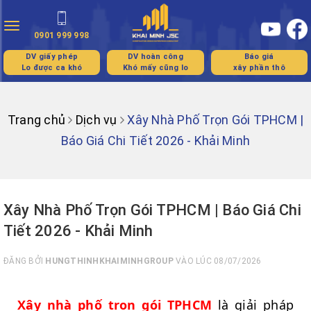
Toggle
0901 999 998
navigation
DV giấy phép
DV hoàn công
Báo giá
Lo được ca khó
Khó mấy cũng lo
xây phần thô
Trang chủ
Dịch vụ
Xây Nhà Phố Trọn Gói TPHCM |
Báo Giá Chi Tiết 2026 - Khải Minh
Xây Nhà Phố Trọn Gói TPHCM | Báo Giá Chi
Tiết 2026 - Khải Minh
ĐĂNG BỞI
HUNGTHINHKHAIMINHGROUP
VÀO LÚC 08/07/2026
Xây nhà phố trọn gói TPHCM
là giải pháp