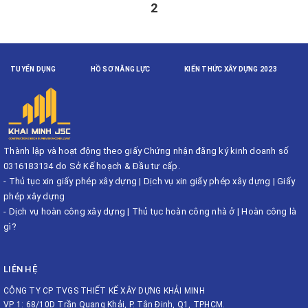
2
TUYỂN DỤNG
HỒ SƠ NĂNG LỰC
KIẾN THỨC XÂY DỰNG 2023
Thành lập và hoạt động theo giấy Chứng nhận đăng ký kinh doanh số
0316183134 do Sở Kế hoạch & Đầu tư cấp.
-
Thủ tục xin giấy phép xây dựng
|
Dịch vụ xin giấy phép xây dựng
|
Giấy
phép xây dựng
-
Dịch vụ hoàn công xây dựng
|
Thủ tục hoàn công nhà ở
|
Hoàn công là
gì?
LIÊN HỆ
CÔNG TY CP TVGS THIẾT KẾ XÂY DỰNG KHẢI MINH
VP 1: 68/10D Trần Quang Khải, P. Tân Định, Q1, TPHCM.