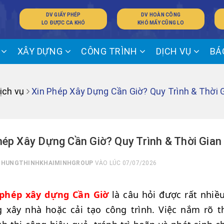
DV GIẤY PHÉP
DV HOÀN CÔNG
LO ĐƯỢC CA KHÓ
KHÓ MẤY CŨNG LO
Ế
XÂY DỰNG
CÔNG TRÌNH
DỊCH VỤ
BÁ
ịch vụ
Xin Phép Xây Dựng Cần Giờ? Quy Trình & Thời 
hép Xây Dựng Cần Giờ? Quy Trình & Thời Gia
I
HUNGTHINHKHAIMINHGROUP
VÀO LÚC 07/07/2026
 phép xây dựng Cần Giờ
là câu hỏi được rất nhiề
 xây nhà hoặc cải tạo công trình. Việc nắm rõ t