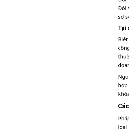
Đối 
sơ s
Tại 
Biết
công
thuê
doan
Ngoà
hợp 
khóa
Các
Pháp
loại