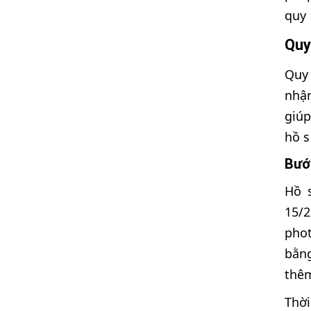
quy 
Quy
Quy 
nhận
giúp
hồ s
Bước
Hồ 
15/2
phot
bằng
thêm
Thời