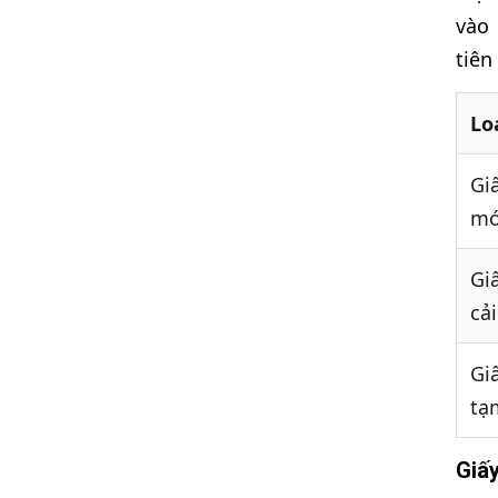
vào 
tiên
Lo
Gi
mớ
Gi
cải
Gi
tạ
Giấ