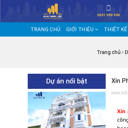
0901 999 998
TRANG CHỦ
GIỚI THIỆU
THIẾT K
Trang chủ
D
Dự án nổi bật
Xin P
ĐĂNG BỞ
Xin
công