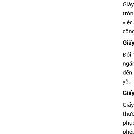
Giấ
trốn
việc
công
Giấy
Đối 
ngắn
đến 
yêu 
Giấ
Giấ
thư
phục
phép