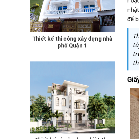
hoạc
nhật
để b
T
Thiết kế thi công xây dựng nhà
tù
phố Quận 1
tr
th
Giấ