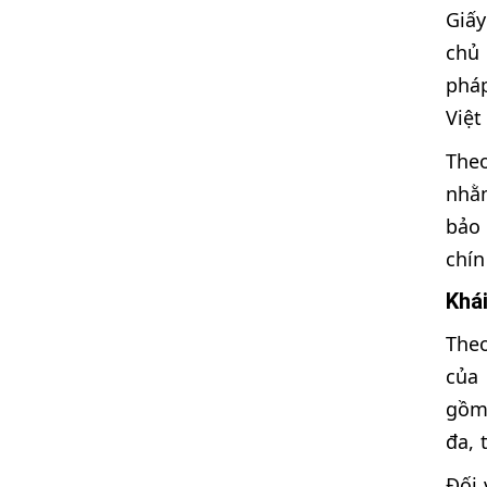
Giấ
chủ 
pháp
Việt
Theo
nhằm
bảo 
chín
Khái
Theo
của
gồm 
đa, 
Đối 