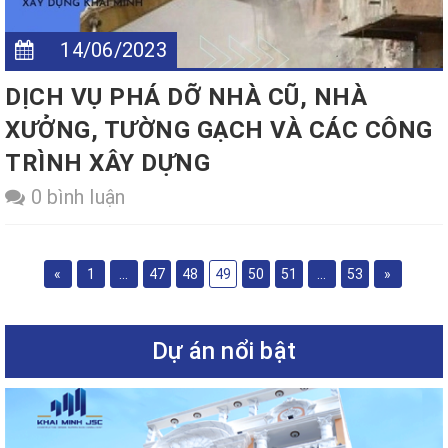
14/06/2023
DỊCH VỤ PHÁ DỠ NHÀ CŨ, NHÀ
XƯỞNG, TƯỜNG GẠCH VÀ CÁC CÔNG
TRÌNH XÂY DỰNG
0 bình luận
«
1
...
47
48
49
50
51
...
53
»
Dự án nổi bật