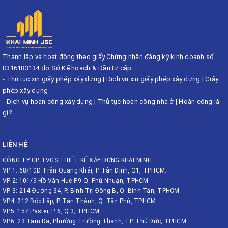
Thành lập và hoạt động theo giấy Chứng nhận đăng ký kinh doanh số
0316183134 do Sở Kế hoạch & Đầu tư cấp.
-
Thủ tục xin giấy phép xây dựng
|
Dịch vụ xin giấy phép xây dựng
|
Giấy
phép xây dựng
-
Dịch vụ hoàn công xây dựng
|
Thủ tục hoàn công nhà ở
|
Hoàn công là
gì?
LIÊN HỆ
CÔNG TY CP TVGS THIẾT KẾ XÂY DỰNG KHẢI MINH
VP 1: 68/10D Trần Quang Khải, P. Tân Định, Q1, TPHCM.
VP 2: 101/9 Hồ Văn Huê P.9 Q. Phú Nhuận, TPHCM
VP 3: 214 Đường 34, P. Bình Trị Đông B, Q. Bình Tân, TPHCM
VP4: 212 Độc Lập, P. Tân Thành, Q. Tân Phú, TPHCM
VP5: 157 Paster, P 6, Q 3, TPHCM.
VP6: 23 Tam Đa, Phường Trường Thạnh, TP. Thủ Đức, TPHCM.