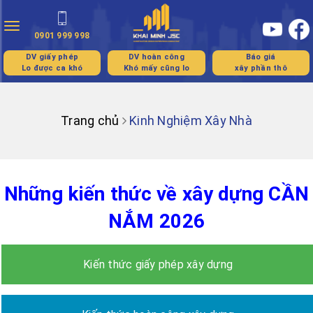
Toggle
0901 999 998
navigation
DV giấy phép
DV hoàn công
Báo giá
Lo được ca khó
Khó mấy cũng lo
xây phần thô
Trang chủ
Kinh Nghiệm Xây Nhà
Những kiến thức về xây dựng CẦN
NẮM 2026
Kiến thức giấy phép xây dựng