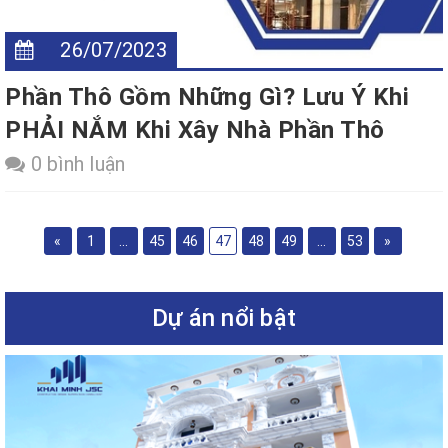
26/07/2023
Phần Thô Gồm Những Gì? Lưu Ý Khi
PHẢI NẮM Khi Xây Nhà Phần Thô
0 bình luận
«
1
...
45
46
47
48
49
...
53
»
Dự án nổi bật