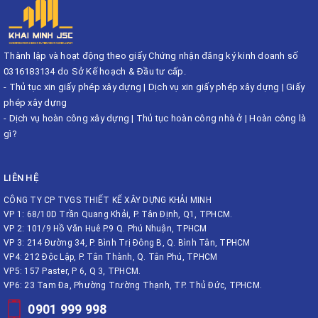
Thành lập và hoạt động theo giấy Chứng nhận đăng ký kinh doanh số
0316183134 do Sở Kế hoạch & Đầu tư cấp.
-
Thủ tục xin giấy phép xây dựng
|
Dịch vụ xin giấy phép xây dựng
|
Giấy
phép xây dựng
-
Dịch vụ hoàn công xây dựng
|
Thủ tục hoàn công nhà ở
|
Hoàn công là
gì?
LIÊN HỆ
CÔNG TY CP TVGS THIẾT KẾ XÂY DỰNG KHẢI MINH
VP 1: 68/10D Trần Quang Khải, P. Tân Định, Q1, TPHCM.
VP 2: 101/9 Hồ Văn Huê P.9 Q. Phú Nhuận, TPHCM
VP 3: 214 Đường 34, P. Bình Trị Đông B, Q. Bình Tân, TPHCM
VP4: 212 Độc Lập, P. Tân Thành, Q. Tân Phú, TPHCM
VP5: 157 Paster, P 6, Q 3, TPHCM.
VP6: 23 Tam Đa, Phường Trường Thạnh, TP. Thủ Đức, TPHCM.
0901 999 998