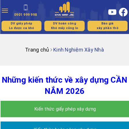
Toggle
0901 999 998
navigation
DV giấy phép
DV hoàn công
Báo giá
Lo được ca khó
Khó mấy cũng lo
xây phần thô
Trang chủ
Kinh Nghiệm Xây Nhà
Những kiến thức về xây dựng CẦN
NẮM 2026
Kiến thức giấy phép xây dựng