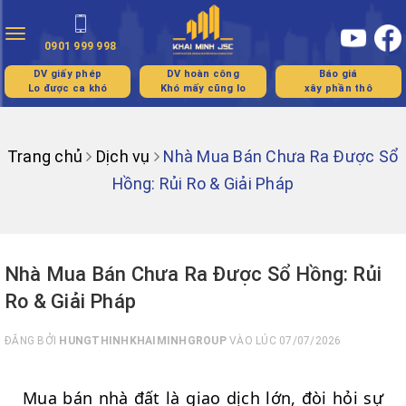
Toggle
0901 999 998
navigation
DV giấy phép
DV hoàn công
Báo giá
Lo được ca khó
Khó mấy cũng lo
xây phần thô
Trang chủ
Dịch vụ
Nhà Mua Bán Chưa Ra Được Sổ
Hồng: Rủi Ro & Giải Pháp
Nhà Mua Bán Chưa Ra Được Sổ Hồng: Rủi
Ro & Giải Pháp
ĐĂNG BỞI
HUNGTHINHKHAIMINHGROUP
VÀO LÚC 07/07/2026
Mua bán nhà đất là giao dịch lớn, đòi hỏi sự