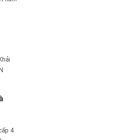
Khải
ẨN
à
cấp 4