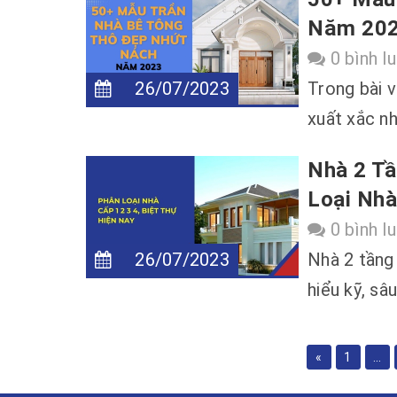
Năm 20
0 bình l
26/07/2023
Trong bài v
xuất xắc n
Nhà 2 Tầ
Loại Nh
0 bình l
26/07/2023
Nhà 2 tầng
hiểu kỹ, sâ
«
1
...