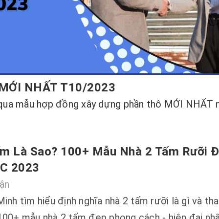
 MỚI NHẤT T10/2023
 qua mẫu hợp đồng xây dựng phần thô MỚI NHẤT
ấm Là Sao? 100+ Mẫu Nhà 2 Tấm Rưỡi 
C 2023
uận
inh tìm hiểu định nghĩa nhà 2 tấm rưỡi là gì và th
100+ mẫu nhà 2 tấm đẹp phong cách - hiện đại nh