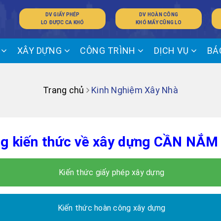
DV GIẤY PHÉP
DV HOÀN CÔNG
LO ĐƯỢC CA KHÓ
KHÓ MẤY CŨNG LO
Ế
XÂY DỰNG
CÔNG TRÌNH
DỊCH VỤ
BÁ
Trang chủ
Kinh Nghiệm Xây Nhà
g kiến thức về xây dựng CẦN NẮM
Kiến thức giấy phép xây dựng
Kiến thức hoàn công xây dựng