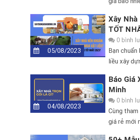
giá bao nh
Xây Nhà 
TỐT NHẤ
0 bình l
05/08/2023
Bạn chuẩn 
liều xây dự
Báo Giá 
Minh
0 bình l
04/08/2023
Cùng tham 
giá rẻ mới 
50+ Mẫu