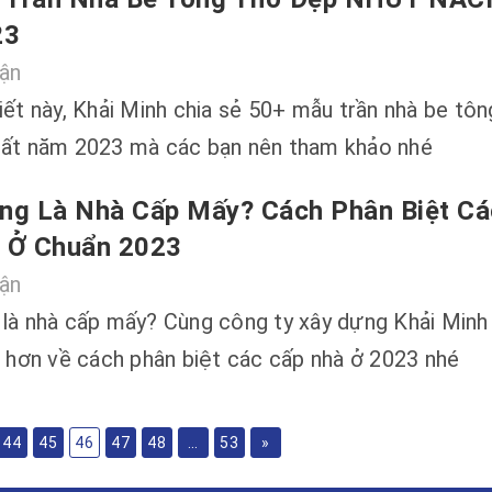
23
uận
iết này, Khải Minh chia sẻ 50+ mẫu trần nhà be tô
hất năm 2023 mà các bạn nên tham khảo nhé
ng Là Nhà Cấp Mấy? Cách Phân Biệt Cá
à Ở Chuẩn 2023
uận
 là nhà cấp mấy? Cùng công ty xây dựng Khải Minh
u hơn về cách phân biệt các cấp nhà ở 2023 nhé
44
45
46
47
48
...
53
»