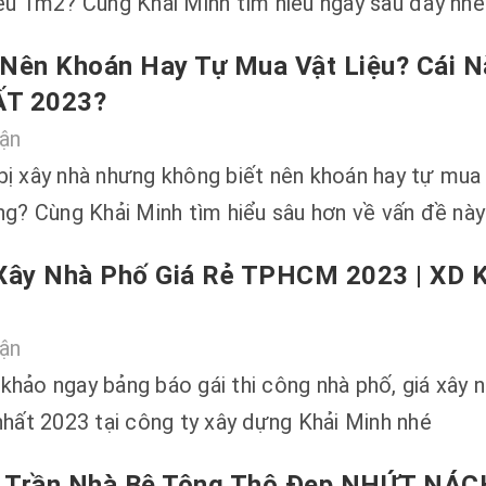
iêu 1m2? Cùng Khải Minh tìm hiểu ngay sau đây nhé
Nên Khoán Hay Tự Mua Vật Liệu? Cái 
T 2023?
uận
bị xây nhà nhưng không biết nên khoán hay tự mua
ng? Cùng Khải Minh tìm hiểu sâu hơn về vấn đề này
Xây Nhà Phố Giá Rẻ TPHCM 2023 | XD K
uận
khảo ngay bảng báo gái thi công nhà phố, giá xây 
nhất 2023 tại công ty xây dựng Khải Minh nhé
 Trần Nhà Bê Tông Thô Đẹp NHỨT NÁC