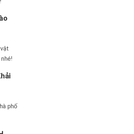
!
Nào
 vật
 nhé!
hải
nhà phố
H