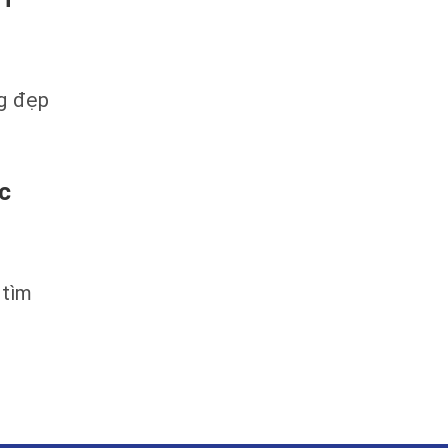
ng đẹp
c
 tìm