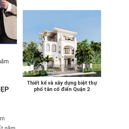
 năm
Thiết kế và xây dựng biệt thự
ĐẸP
phố tân cổ điển Quận 2
am
ất năm