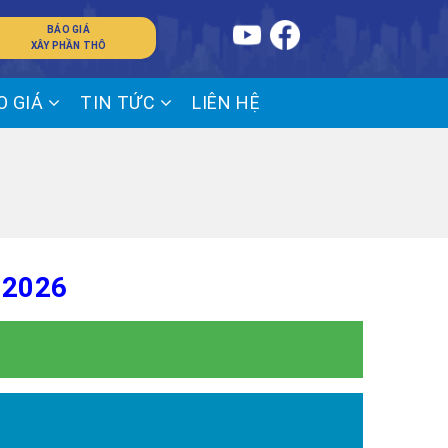
BÁO GIÁ
XÂY PHẦN THÔ
O GIÁ
TIN TỨC
LIÊN HỆ
 2026