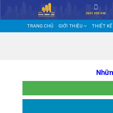
0901 999 998
TRANG CHỦ
GIỚI THIỆU
THIẾT K
Nhữn