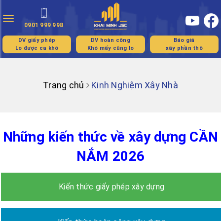
Toggle
0901 999 998
navigation
DV giấy phép
DV hoàn công
Báo giá
Lo được ca khó
Khó mấy cũng lo
xây phần thô
Trang chủ
Kinh Nghiệm Xây Nhà
Những kiến thức về xây dựng CẦN
NẮM 2026
Kiến thức giấy phép xây dựng