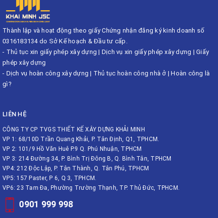
Thành lập và hoạt động theo giấy Chứng nhận đăng ký kinh doanh số
0316183134 do Sở Kế hoạch & Đầu tư cấp.
-
Thủ tục xin giấy phép xây dựng
|
Dịch vụ xin giấy phép xây dựng
|
Giấy
phép xây dựng
-
Dịch vụ hoàn công xây dựng
|
Thủ tục hoàn công nhà ở
|
Hoàn công là
gì?
LIÊN HỆ
CÔNG TY CP TVGS THIẾT KẾ XÂY DỰNG KHẢI MINH
VP 1: 68/10D Trần Quang Khải, P. Tân Định, Q1, TPHCM.
VP 2: 101/9 Hồ Văn Huê P.9 Q. Phú Nhuận, TPHCM
VP 3: 214 Đường 34, P. Bình Trị Đông B, Q. Bình Tân, TPHCM
VP4: 212 Độc Lập, P. Tân Thành, Q. Tân Phú, TPHCM
VP5: 157 Paster, P 6, Q 3, TPHCM.
VP6: 23 Tam Đa, Phường Trường Thạnh, TP. Thủ Đức, TPHCM.
0901 999 998