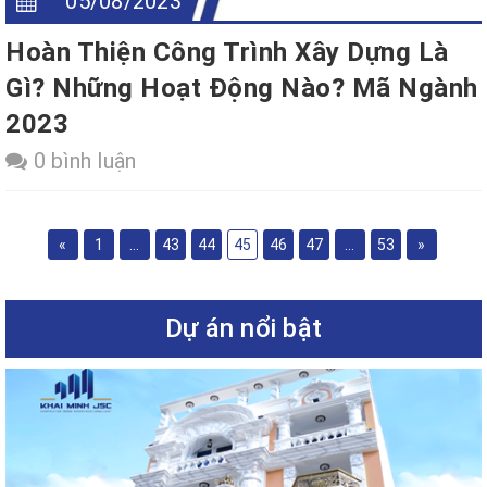
05/08/2023
Hoàn Thiện Công Trình Xây Dựng Là
Gì? Những Hoạt Động Nào? Mã Ngành
2023
0 bình luận
«
1
...
43
44
45
46
47
...
53
»
Dự án nổi bật