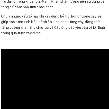
trụ đứng trong khoảng 2,4-3m. Phần chân tường nên sử dụng bê
tông để đảm bảo tính chắc chắn.
Chú ý những yếu tố này khi xây dựng bổ trụ trong tường xây sẽ
giúp bảo đảm tính kiên cố và ổn định cho tường xây, đồng thời
tăng cường khả năng chịu lực và đáp ứng các yêu cầu về kỹ thuật
trong quá trình xây dựng.