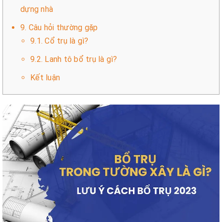
dựng nhà
9. Câu hỏi thường gặp
9.1. Cổ trụ là gì?
9.2. Lanh tô bổ trụ là gì?
Kết luận