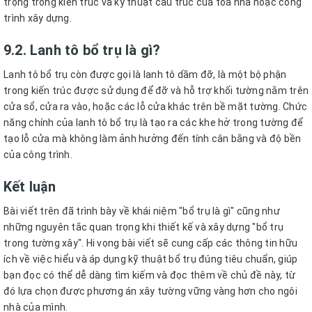
trọng trong kiến trúc và kỹ thuật cấu trúc của tòa nhà hoặc công
trình xây dựng.
9.2. Lanh tô bổ trụ là gì?
Lanh tô bổ trụ còn được gọi là lanh tô dầm đỡ, là một bộ phận
trong kiến trúc được sử dụng để đỡ và hỗ trợ khối tường nằm trên
cửa sổ, cửa ra vào, hoặc các lỗ cửa khác trên bề mặt tường. Chức
năng chính của lanh tô bổ trụ là tạo ra các khe hở trong tường để
tạo lỗ cửa mà không làm ảnh hưởng đến tính cân bằng và độ bền
của công trình.
Kết luận
Bài viết trên đã trình bày về khái niệm "bổ trụ là gì" cũng như
những nguyên tắc quan trọng khi thiết kế và xây dựng "bổ trụ
trong tường xây". Hi vọng bài viết sẽ cung cấp các thông tin hữu
ích về việc hiểu và áp dụng kỹ thuật bổ trụ đúng tiêu chuẩn, giúp
bạn đọc có thể dễ dàng tìm kiếm và đọc thêm về chủ đề này, từ
đó lựa chọn được phương án xây tường vững vàng hơn cho ngôi
nhà của mình.