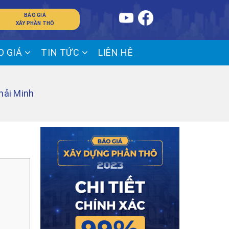
BÁO GIÁ
XÂY PHẦN THÔ
O GIÁ
TIN TỨC
LIÊN HỆ
Khải Minh