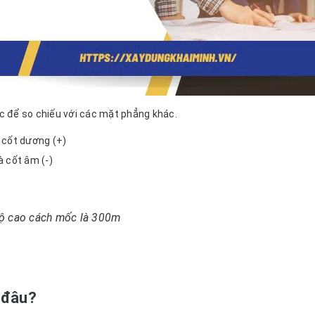
c để so chiếu với các mặt phẳng khác.
 cốt dương (+)
 cốt âm (-)
độ cao cách mốc là 300m
ừ đâu?