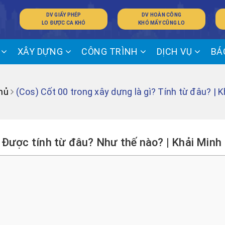
DV GIẤY PHÉP
DV HOÀN CÔNG
LO ĐƯỢC CA KHÓ
KHÓ MẤY CŨNG LO
Ế
XÂY DỰNG
CÔNG TRÌNH
DỊCH VỤ
BÁ
hủ
(Cos) Cốt 00 trong xây dựng là gì? Tính từ đâu? | 
? Được tính từ đâu? Như thế nào? | Khải Minh