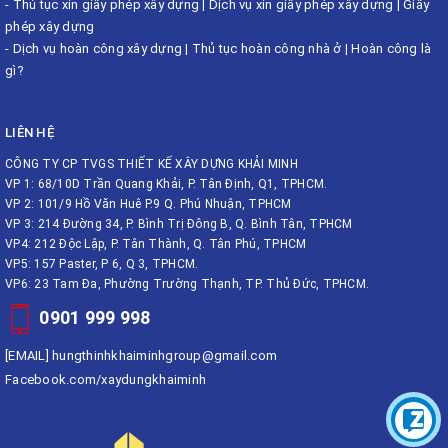
-
Thủ tục xin giấy phép xây dựng
|
Dịch vụ xin giấy phép xây dựng
|
Giấy
phép xây dựng
-
Dịch vụ hoàn công xây dựng
|
Thủ tục hoàn công nhà ở
|
Hoàn công là
gì?
LIÊN HỆ
CÔNG TY CP TVGS THIẾT KẾ XÂY DỰNG KHẢI MINH
VP 1: 68/10D Trần Quang Khải, P. Tân Định, Q1, TPHCM.
VP 2: 101/9 Hồ Văn Huê P.9 Q. Phú Nhuận, TPHCM
VP 3: 214 Đường 34, P. Bình Trị Đông B, Q. Bình Tân, TPHCM
VP4: 212 Độc Lập, P. Tân Thành, Q. Tân Phú, TPHCM
VP5: 157 Paster, P 6, Q 3, TPHCM.
VP6: 23 Tam Đa, Phường Trường Thạnh, TP. Thủ Đức, TPHCM.
0901 999 998
[EMAIL]
hungthinhkhaiminhgroup@gmail.com
Facebook.com/xaydungkhaiminh