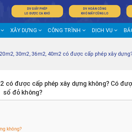
DV GIẤY PHÉP
DV HOÀN CÔNG
LO ĐƯỢC CA KHÓ
KHÓ MẤY CŨNG LO
Ế
XÂY DỰNG
CÔNG TRÌNH
DỊCH VỤ
BÁ
 20m2, 30m2, 36m2, 40m2 có được cấp phép xây dựng
 có được cấp phép xây dựng không? Có đượ
sổ đỏ không?
ựng không?