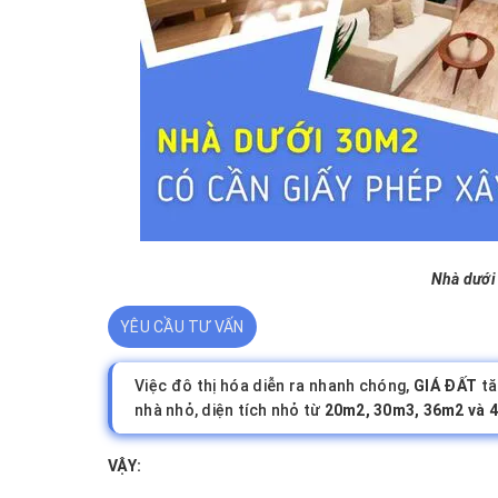
Nhà dưới
YÊU CẦU TƯ VẤN
Việc đô thị hóa diễn ra nhanh chóng,
GIÁ ĐẤT
tă
nhà nhỏ, diện tích nhỏ từ
20m2, 30m3, 36m2 và 
VẬY: