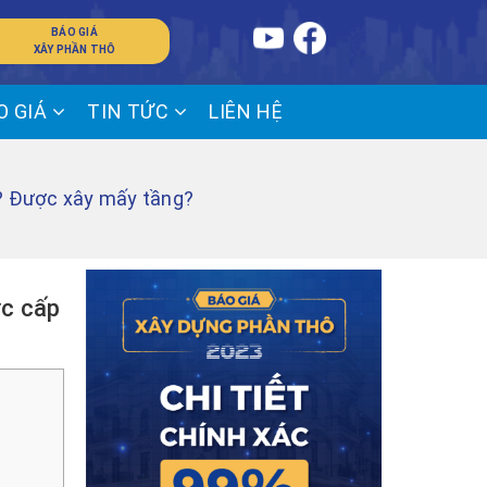
BÁO GIÁ
XÂY PHẦN THÔ
O GIÁ
TIN TỨC
LIÊN HỆ
? Được xây mấy tầng?
c cấp