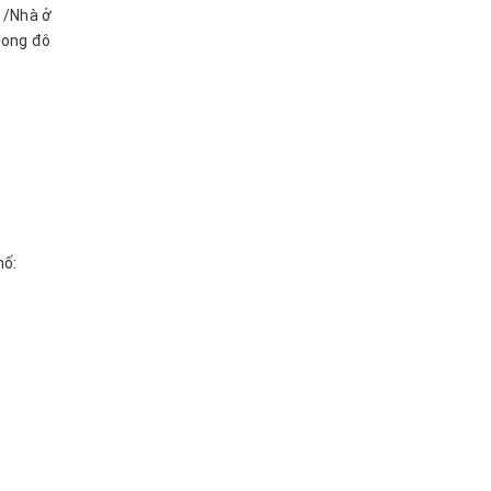
 /Nhà ở
rong đô
hố: