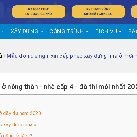
DV GIẤY PHÉP
DV HOÀN CÔNG
LO ĐƯỢC CA KHÓ
KHÓ MẤY CŨNG LO
Ế
XÂY DỰNG
CÔNG TRÌNH
DỊCH VỤ
BÁ
ủ
Mẫu đơn đề nghị xin cấp phép xây dựng nhà ở mới 
ở nông thôn - nhà cấp 4 - đô thị mới nhất 2
 ở đầy đủ năm 2023
p xây dựng nhà ở
riêng lẻ là gì?