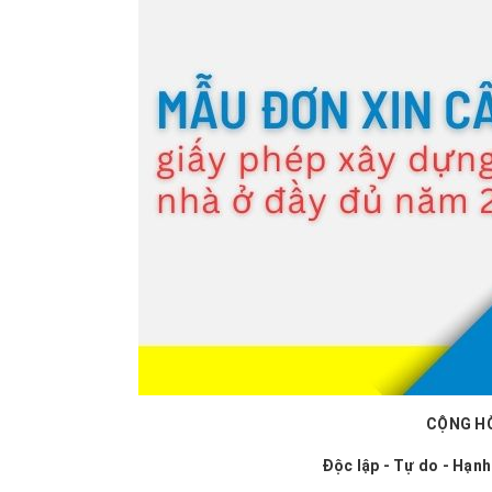
CỘNG HÒ
Độc lập - Tự do - Hạnh