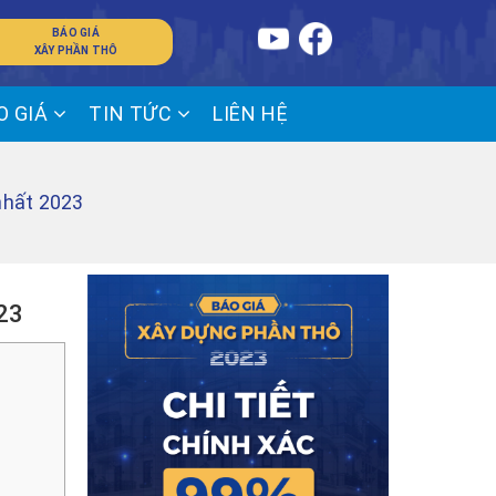
BÁO GIÁ
XÂY PHẦN THÔ
O GIÁ
TIN TỨC
LIÊN HỆ
nhất 2023
023