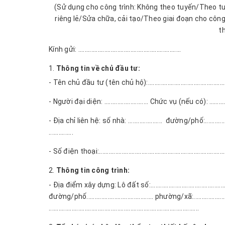
(Sử dụng cho công trình: Không theo tuyến/Theo tu
riêng lẻ/Sửa chữa, cải tạo/Theo giai đoạn cho công
t
Kính gửi: ...............................................................
Thông tin về chủ đầu tư:
- Tên chủ đầu tư (tên chủ hộ):...................................................
- Người đại diện: ........................... Chức vụ (nếu có): 
- Địa chỉ liên hệ: số nhà: ..................... đường/phố:..................
...............
- Số điện thoại:..............................................................................
Thông tin công trình:
- Địa điểm xây dựng:
Lô đất số:..........................................
đường/phố.........................................
phường/xã:.......................
............................................................................................