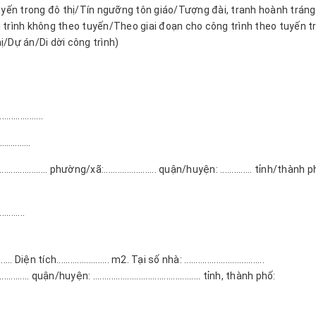
yến trong đô thị/Tín ngưỡng tôn giáo/Tượng đài, tranh hoành tráng
 trình không theo tuyến/Theo giai đoạn cho công trình theo tuyến t
hị/Dự án/Di dời công trình)
...............
……………………
...............
phường/xã:....................... quận/huyện: .............. tỉnh/thành p
..........
......... Diện tích....................... m2.
Tại số nhà: ...................................
......... quận/huyện: ...............................................
tỉnh, thành phố: