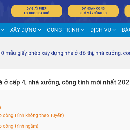
DV GIẤY PHÉP
DV HOÀN CÔNG
LO ĐƯỢC CA KHÓ
KHÓ MẤY CŨNG LO
Ế
XÂY DỰNG
CÔNG TRÌNH
DỊCH VỤ
BÁ
10 mẫu giấy phép xây dựng nhà ở đô thị, nhà xưởng, cô
 ở cấp 4, nhà xưởng, công tình mới nhất 20
3
o công trình không theo tuyến)
o công trình ngầm)