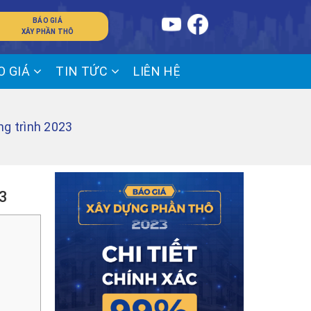
BÁO GIÁ
XÂY PHẦN THÔ
O GIÁ
TIN TỨC
LIÊN HỆ
ng trình 2023
23